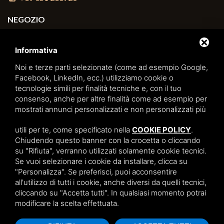
NEGOZIO
Via Arno, 22, 40139
Informativa
Bologna (BO)
Noi e terze parti selezionate (come ad esempio Google,
+39 051 6270498
Facebook, LinkedIn, ecc.) utilizziamo cookie o
tecnologie simili per finalità tecniche e, con il tuo
BAR
consenso, anche per altre finalità come ad esempio per
mostrati annunci personalizzati e non personalizzati più
Via degli Orefici, 6/C, 40124
utili per te, come specificato nella
COOKIE POLICY
.
Bologna (BO)
Chiudendo questo banner con la crocetta o cliccando
+39 051 230427
su "Rifiuta", verranno utilizzati solamente cookie tecnici.
Se vuoi selezionare i cookie da installare, clicca su
"Personalizza". Se preferisci, puoi acconsentire
all'utilizzo di tutti i cookie, anche diversi da quelli tecnici,
cliccando su "Accetta tutti". In qualsiasi momento potrai
Sitemap
/
Cookie Policy
modificare la scelta effettuata.