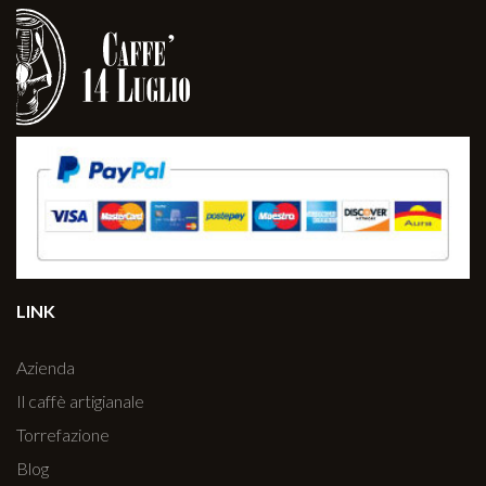
LINK
Azienda
Il caffè artigianale
Torrefazione
Blog