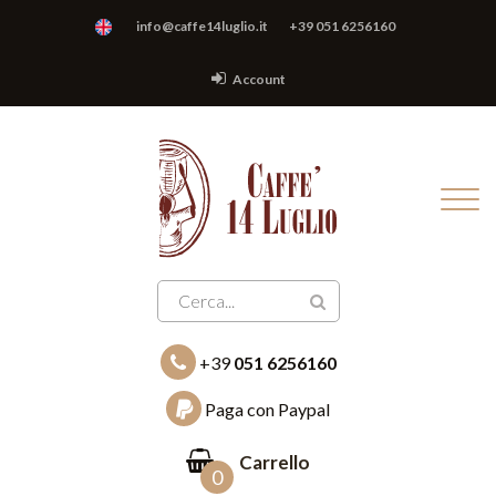
info@caffe14luglio.it
+39 051 6256160
Account
+39
051 6256160
Paga con Paypal
Carrello
0