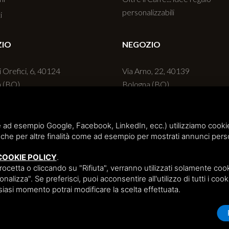
personalizzabili
i
ZIO
NEGOZIO
i Orefici, 6, 40124
Via Arno, 22, 40139
a (BO)
Bologna (BO)
 051 236720
+39 051 6270498
 ad esempio Google, Facebook, LinkedIn, ecc.) utilizziamo cookie o
che per altre finalità come ad esempio per mostrati annunci perso
Sitemap
/
Cookie Policy
COOKIE POLICY
.
etta o cliccando su "Rifiuta", verranno utilizzati solamente cooki
nalizza". Se preferisci, puoi acconsentire all'utilizzo di tutti i cook
lsiasi momento potrai modificare la scelta effettuata.