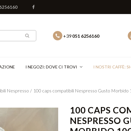
 6256160
+39
051 6256160
AZIONE
I NEGOZI: DOVE CI TROVI
I NOSTRI CAFFÈ: 
bili Nespresso
100 caps compatibili Nespresso Gusto Morbido 
100 CAPS COM
NESPRESSO 