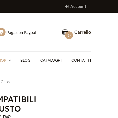
Account
Carrello
Paga con Paypal
0
SHOP
BLOG
CATALOGHI
CONTATTI
10cps
PATIBILI
GUSTO