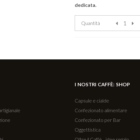
dedicata.
Quantità
I NOSTRI CAFFÈ: SHOP
a
Capsule e cialde
artigianale
Confezionato alimentare
zione
Confezionato per Bar
Oggettistica
hi
Oltre il Caffè... idee regalo