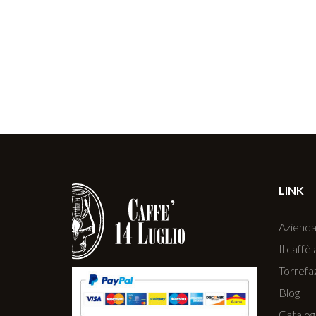
LINK
Aziend
Il caffè 
Torrefa
Blog
Catalog