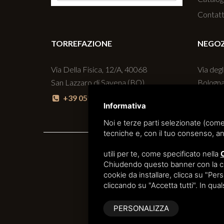
Contatt
TORREFAZIONE
NEGO
Via Della Fisica, 12/A, 40068
Via degl
San Lazzaro di Savena (BO)
Bologn
+39 051 6256160
+39
Informativa
Noi e terze parti selezionate (come
tecniche e, con il tuo consenso, an
utili per te, come specificato nella
Chiudendo questo banner con la croc
cookie da installare, clicca su "Perso
cliccando su "Accetta tutti". In qua
PERSONALIZZA