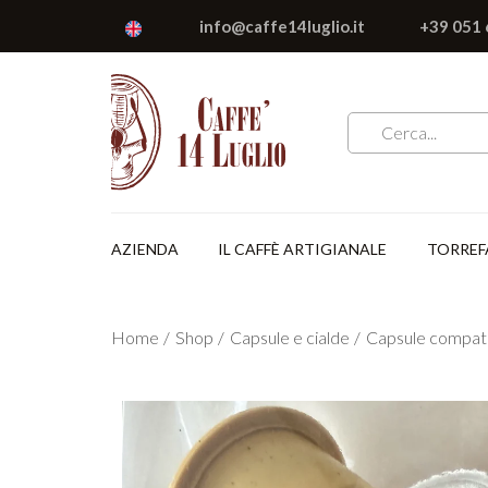
info@caffe14luglio.it
+39 051
AZIENDA
IL CAFFÈ ARTIGIANALE
TORREF
Home
Shop
Capsule e cialde
Capsule compati